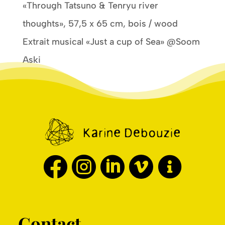
«Through Tatsuno & Tenryu river
thoughts», 57,5 x 65 cm, bois / wood
Extrait musical «Just a cup of Sea» @Soom
Aski





Contact