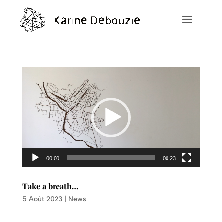
Lecteur
vidéo
00:00
00:23
Take a breath…
5 Août 2023
|
News