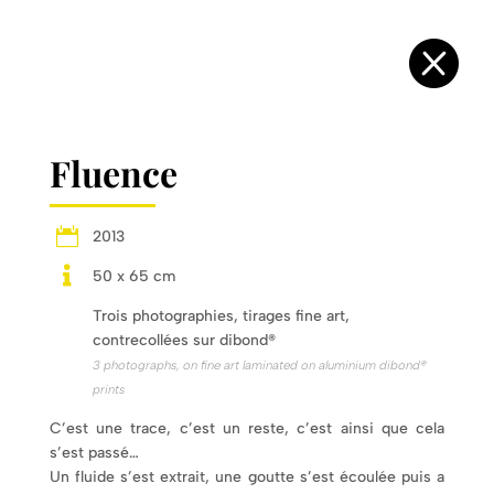

Fluence

2013

50 x 65 cm
Trois photographies, tirages fine art,
contrecollées sur dibond®
3 photographs, on fine art laminated on aluminium dibond®
prints
C’est une trace, c’est un reste, c’est ainsi que cela
s’est passé…
Un fluide s’est extrait, une goutte s’est écoulée puis a