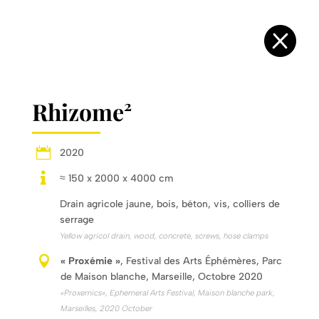

Rhizome²

2020

≈ 150 x 2000 x 4000 cm
Drain agricole jaune, bois, béton, vis, colliers de
serrage
Yellow agricol drain, wood, concrete, screws, hose clamps

« Proxémie »
, Festival des Arts Éphémères, Parc
de Maison blanche, Marseille, Octobre 2020
«Proxemics», Ephemeral Arts Festival, Maison blanche park,
Marseilles, 2020 October