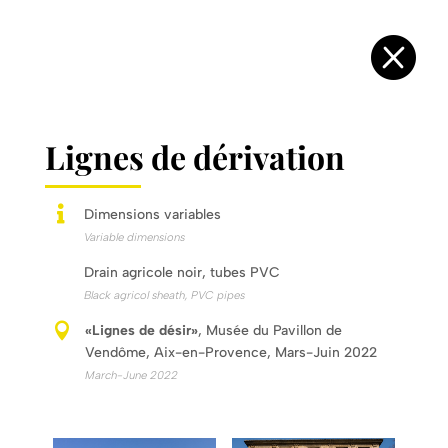

Lignes de dérivation

Dimensions variables
Variable dimensions
Drain agricole noir, tubes PVC
Black agricol sheath, PVC pipes

«Lignes de désir»
, Musée du Pavillon de
Vendôme, Aix-en-Provence, Mars-Juin 2022
March-June 2022