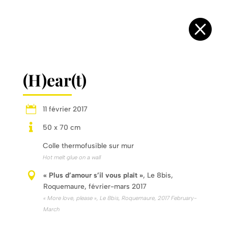

(H)ear(t)

11 février 2017

50 x 70 cm
Colle thermofusible sur mur
Hot melt glue on a wall

« Plus d’amour s’il vous plaît »
, Le 8bis,
Roquemaure, février-mars 2017
« More love, please », Le 8bis, Roquemaure, 2017 February-
March